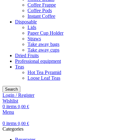
Coffee Frappe
Coffee Pods
Instant Coffee
Disposable
Lids
Paper Cup Holder
Straws
Take away bags
Take away cups
Dried Fruits
Professional equipment
Teas
Hot Tea Pyramid
Loose Leaf Teas
Search
Login / Register
Wishlist
0
items
0,00
€
Menu
0
items
0,00
€
Categories
Beverages