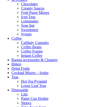
Chocolates
Creamy Sauces
Fruit Puree Mixers
Iced Teas
Lemonades
Sour line
Sweeteners
Syrups
Coffee
Caffitaly Capsules
Coffee Beans
Coffee Frappe
Instant Coffee
Barista accessories & Cleaners
Bitters
Dried Fruits
Cocktail Mixers – Sodas
Teas
Hot Tea Pyramid
Loose Leaf Teas
Disposable
Lids
Paper Cup Holder
Straws