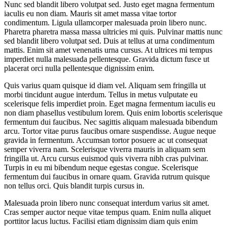
Nunc sed blandit libero volutpat sed. Justo eget magna fermentum
iaculis eu non diam. Mauris sit amet massa vitae tortor
condimentum. Ligula ullamcorper malesuada proin libero nunc.
Pharetra pharetra massa massa ultricies mi quis. Pulvinar mattis nunc
sed blandit libero volutpat sed. Duis at tellus at urna condimentum
mattis. Enim sit amet venenatis urna cursus. At ultrices mi tempus
imperdiet nulla malesuada pellentesque. Gravida dictum fusce ut
placerat orci nulla pellentesque dignissim enim.
Quis varius quam quisque id diam vel. Aliquam sem fringilla ut
morbi tincidunt augue interdum. Tellus in metus vulputate eu
scelerisque felis imperdiet proin. Eget magna fermentum iaculis eu
non diam phasellus vestibulum lorem. Quis enim lobortis scelerisque
fermentum dui faucibus. Nec sagittis aliquam malesuada bibendum
arcu. Tortor vitae purus faucibus ornare suspendisse. Augue neque
gravida in fermentum. Accumsan tortor posuere ac ut consequat
semper viverra nam. Scelerisque viverra mauris in aliquam sem
fringilla ut. Arcu cursus euismod quis viverra nibh cras pulvinar.
Turpis in eu mi bibendum neque egestas congue. Scelerisque
fermentum dui faucibus in ornare quam. Gravida rutrum quisque
non tellus orci. Quis blandit turpis cursus in.
Malesuada proin libero nunc consequat interdum varius sit amet.
Cras semper auctor neque vitae tempus quam. Enim nulla aliquet
porttitor lacus luctus. Facilisi etiam dignissim diam quis enim