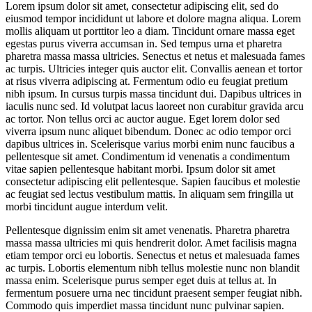
Lorem ipsum dolor sit amet, consectetur adipiscing elit, sed do
eiusmod tempor incididunt ut labore et dolore magna aliqua. Lorem
mollis aliquam ut porttitor leo a diam. Tincidunt ornare massa eget
egestas purus viverra accumsan in. Sed tempus urna et pharetra
pharetra massa massa ultricies. Senectus et netus et malesuada fames
ac turpis. Ultricies integer quis auctor elit. Convallis aenean et tortor
at risus viverra adipiscing at. Fermentum odio eu feugiat pretium
nibh ipsum. In cursus turpis massa tincidunt dui. Dapibus ultrices in
iaculis nunc sed. Id volutpat lacus laoreet non curabitur gravida arcu
ac tortor. Non tellus orci ac auctor augue. Eget lorem dolor sed
viverra ipsum nunc aliquet bibendum. Donec ac odio tempor orci
dapibus ultrices in. Scelerisque varius morbi enim nunc faucibus a
pellentesque sit amet. Condimentum id venenatis a condimentum
vitae sapien pellentesque habitant morbi. Ipsum dolor sit amet
consectetur adipiscing elit pellentesque. Sapien faucibus et molestie
ac feugiat sed lectus vestibulum mattis. In aliquam sem fringilla ut
morbi tincidunt augue interdum velit.
Pellentesque dignissim enim sit amet venenatis. Pharetra pharetra
massa massa ultricies mi quis hendrerit dolor. Amet facilisis magna
etiam tempor orci eu lobortis. Senectus et netus et malesuada fames
ac turpis. Lobortis elementum nibh tellus molestie nunc non blandit
massa enim. Scelerisque purus semper eget duis at tellus at. In
fermentum posuere urna nec tincidunt praesent semper feugiat nibh.
Commodo quis imperdiet massa tincidunt nunc pulvinar sapien.